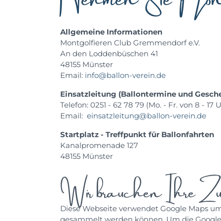
Allgemeine Informationen
Montgolfieren Club Gremmendorf e.V.
An den Loddenbüschen 41
48155 Münster
Email:
info@ballon-verein.de
Einsatzleitung (Ballontermine und Gesch
Telefon: 0251 - 62 78 79 (Mo. - Fr. von 8 - 17 U
Email:
einsatzleitung@ballon-verein.de
Startplatz - Treffpunkt für Ballonfahrten
Kanalpromenade 127
48155 Münster
Wir brauchen Ihre Zus
Diese Webseite verwendet Google Maps um K
gesammelt werden können. Um die Google Ma