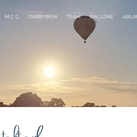
M C G
DABEI SEIN
TEAM
BALLONE
ABLA
akt auf